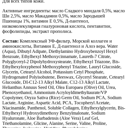
Для всех типов кожи.
Активные ингредиенты: масло Сладкого миндаля 0,5%, масло
Ши 2,5%, масло Макадамии 0,5%, масло Зародышей
Пшеницы 1%, витамин Е 0,5%, Д-пантенол,
низкомолекулярная гиалуроновая кислота, пентавитин,
фосфолипиды, экстракт прополиса.
Состав:
Комплексный УФ-фильтр, Морской коллаген и
аминокислоты, Витамин Е, Д-пантенол и Алоэ вера. Water
(Aqua), Dibutyl Adipate, Diethylamino Hydroxybenzoyl Hexyl
Benzoate, Ethylhexyl Methoxycinnamate, Laureth-7 Citrate,
Polyglyceryl-2 Dipolyhydroxystearate, Ethylhexyl Triazone, Bis-
Ethylhexyloxyphenol Methoxyphenyl Triazine, Lauryl Glucoside,
Glycerin, Cetearyl Alcohol, Pottassium Cetyl Phosphate,
Hydrogenated Polyisobutene, Beeswax, Glyceryl Stearate, Cetearyl
Glucoside, DI-C12-13 Alkyl Malate, C12-13 Alkyl Lactate,
Helianthus Annuus Seed Oil, Olea Europaea (Olive) Oil, Urea,
Phenoxyethanol, Ammonium Acryloyldimethyltaurate/VP
Copolymer, Oryza Sativa (Rice) Germ Oil, Sodium PCА, Sodium
Lactate, Arginine, Aspartic Acid, PСA, Tocopheryl Acetate,
Niacinamide, Panthenol, Soluble Collagen, Ethylhexylglycerin, Bis-
Ethylhexyl Hydroxydimethoxy Benzylmalonate, Sodium
Hyaluronate, Aloe Barbadensis (Aloe Vera) Leaf Gel,
Triethanolamine, Glicine, Alanine, Serine, Valine, Proline,